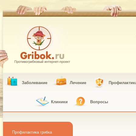
Грибок.РУ. Противогрибковый
интернет-проект
Заболевание
Лечение
Профилактик
Клиники
Вопросы
Профилактика грибка